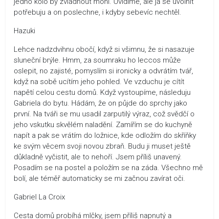
jedno kolo by zvládnout mohl. Uvidíme, ale já se uvolnit
potřebuju a on poslechne, i kdyby sebevíc nechtěl.
Hazuki
Lehce nadzdvihnu obočí, když si všimnu, že si nasazuje
sluneční brýle. Hmm, za soumraku ho leccos může
oslepit, no zajisté, pomyslím si ironicky a odvrátím tvář,
když na sobě ucítím jeho pohled. Ve vzduchu je cítít
napětí celou cestu domů. Když vystoupíme, následuju
Gabriela do bytu. Hádám, že on půjde do sprchy jako
první. Na tváři se mu usadil zarputilý výraz, což svědčí o
jeho vskutku skvělém naladění. Zamířím se do kuchyně
napít a pak se vrátím do ložnice, kde odložím do skříňky
ke svým věcem svoji novou zbraň. Budu ji muset ještě
důkladně vyčistit, ale to nehoří. Jsem příliš unavený.
Posadím se na postel a položím se na záda. Všechno mě
bolí, ale téměř automaticky se mi začnou zavírat oči.
Gabriel La Croix
Cesta domů probíhá mlčky, jsem příliš napnutý a