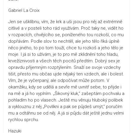
Gabriel La Croix
Jen se ušklíbnu, vím, že krk a uši jsou pro něj až extrémně
citlivé a v posteli toho rád využívám. Proč taky ne, vidět ho
v rozpacích, chvějícího se, poníženého tou rozkoší, co mu
dopřávám. Podle slov to nechtěl, ale jeho tělo říká úplně
něco jiného, to po tom touží, chce tu rozkoš a jeho tělo je
moje. I já si to užívám, je to pro mě zklidnění toho hladu,
krvežíznivosti a všech těch pocitů předtím. Dobrý sex je
opravdu příjemným rozptýlením. Snaží se svoje vzdechy
tišit, přesto mu občas ujde nějaký ten vzdech, ale i bolest.
Vím, že je vyčerpaný, ale odpočívat může potom. V
okamžiku, kdy se udělá a sevře mě uvnitř sebe, to přijde i
na mě a já ho vyplním. „Šikovný kluk,“ zašeptám pochvalu a
pohladím ho po vlasech. Ještě mu věnuju hluboký polibek
a vyklouznu z něj „Povlíkni a pak se půjdeš umýt,“ poručím
mu a odtáhnu se od něj. A já si půjdu dát ještě jednu velmi
rychlou sprchu.
Hazuki