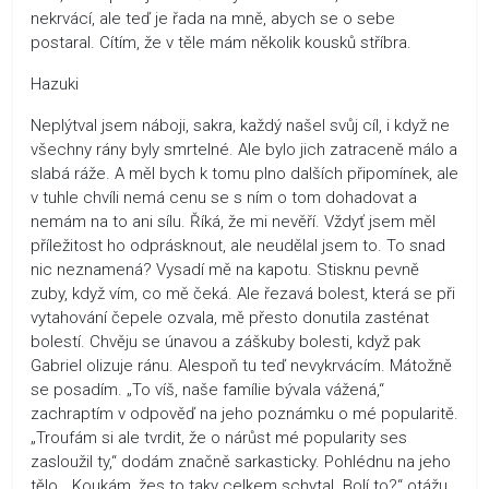
nekrvácí, ale teď je řada na mně, abych se o sebe
postaral. Cítím, že v těle mám několik kousků stříbra.
Hazuki
Neplýtval jsem náboji, sakra, každý našel svůj cíl, i když ne
všechny rány byly smrtelné. Ale bylo jich zatraceně málo a
slabá ráže. A měl bych k tomu plno dalších připomínek, ale
v tuhle chvíli nemá cenu se s ním o tom dohadovat a
nemám na to ani sílu. Říká, že mi nevěří. Vždyť jsem měl
příležitost ho odprásknout, ale neudělal jsem to. To snad
nic neznamená? Vysadí mě na kapotu. Stisknu pevně
zuby, když vím, co mě čeká. Ale řezavá bolest, která se při
vytahování čepele ozvala, mě přesto donutila zasténat
bolestí. Chvěju se únavou a záškuby bolesti, když pak
Gabriel olizuje ránu. Alespoň tu teď nevykrvácím. Mátožně
se posadím. „To víš, naše famílie bývala vážená,“
zachraptím v odpověď na jeho poznámku o mé popularitě.
„Troufám si ale tvrdit, že o nárůst mé popularity ses
zasloužil ty,“ dodám značně sarkasticky. Pohlédnu na jeho
tělo. „Koukám, žes to taky celkem schytal. Bolí to?“ otážu