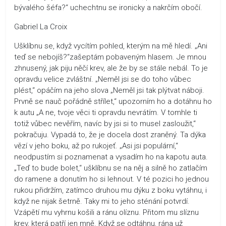
bývalého šéfa?“ uchechtnu se ironicky a nakrčím obočí.
Gabriel La Croix
Ušklíbnu se, když vycítím pohled, kterým na mě hledí. „Ani
teď se nebojíš?“zašeptám pobaveným hlasem. Je mnou
zhnusený, jak piju něčí krev, ale že by se stále nebál. To je
opravdu velice zvláštní. „Neměl jsi se do toho vůbec
plést,“ opáčím na jeho slova „Neměl jsi tak plýtvat náboji.
Prvně se nauč pořádně střílet,“ upozorním ho a dotáhnu ho
k autu „A ne, tvoje věci ti opravdu nevrátím. V tomhle ti
totiž vůbec nevěřím, navíc by jsi si to musel zasloužit,“
pokračuju. Vypadá to, že je docela dost zraněný. Ta dýka
vězí v jeho boku, až po rukojeť. „Asi jsi populární,“
neodpustím si poznamenat a vysadím ho na kapotu auta.
„Teď to bude bolet,“ ušklíbnu se na něj a silně ho zatlačím
do ramene a donutím ho si lehnout. V té pozici ho jednou
rukou přidržím, zatímco druhou mu dýku z boku vytáhnu, i
když ne nijak šetrně. Taky mi to jeho sténání potvrdí.
Vzápětí mu vyhrnu košili a ránu olíznu. Přitom mu slíznu
krev, která patří jen mně. Když se odtáhnu, rána už