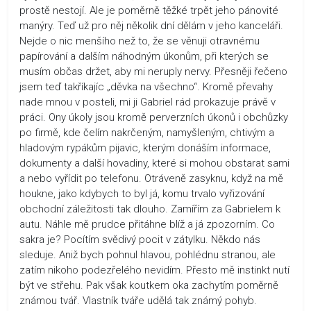
prostě nestojí. Ale je poměrně těžké trpět jeho pánovité
manýry. Teď už pro něj několik dní dělám v jeho kanceláři.
Nejde o nic menšího než to, že se věnuji otravnému
papírování a dalším náhodným úkonům, při kterých se
musím občas držet, aby mi neruply nervy. Přesněji řečeno
jsem teď takříkajíc „děvka na všechno“. Kromě převahy
nade mnou v posteli, mi ji Gabriel rád prokazuje právě v
práci. Ony úkoly jsou kromě perverzních úkonů i obchůzky
po firmě, kde čelím nakrčeným, namyšleným, chtivým a
hladovým rypákům pijavic, kterým donáším informace,
dokumenty a další hovadiny, které si mohou obstarat sami
a nebo vyřídit po telefonu. Otráveně zasyknu, když na mě
houkne, jako kdybych to byl já, komu trvalo vyřizování
obchodní záležitosti tak dlouho. Zamířím za Gabrielem k
autu. Náhle mě prudce přitáhne blíž a já zpozorním. Co
sakra je? Pocítím svědivý pocit v zátylku. Někdo nás
sleduje. Aniž bych pohnul hlavou, pohlédnu stranou, ale
zatím nikoho podezřelého nevidím. Přesto mě instinkt nutí
být ve střehu. Pak však koutkem oka zachytím poměrně
známou tvář. Vlastník tváře udělá tak známý pohyb.