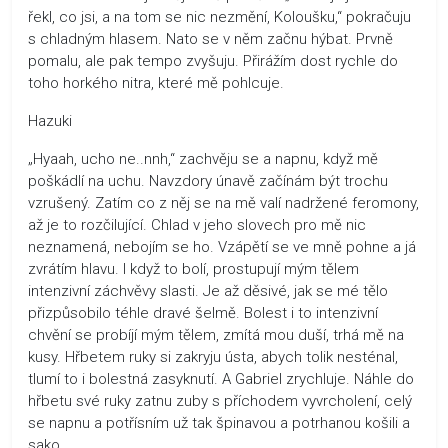
řekl, co jsi, a na tom se nic nezmění, Koloušku,“ pokračuju
s chladným hlasem. Nato se v něm začnu hýbat. Prvně
pomalu, ale pak tempo zvyšuju. Přirážím dost rychle do
toho horkého nitra, které mě pohlcuje.
Hazuki
„Hyaah, ucho ne..nnh,“ zachvěju se a napnu, když mě
poškádlí na uchu. Navzdory únavě začínám být trochu
vzrušený. Zatím co z něj se na mě valí nadržené feromony,
až je to rozčilující. Chlad v jeho slovech pro mě nic
neznamená, nebojím se ho. Vzápětí se ve mně pohne a já
zvrátím hlavu. I když to bolí, prostupují mým tělem
intenzivní záchvěvy slasti. Je až děsivé, jak se mé tělo
přizpůsobilo téhle dravé šelmě. Bolest i to intenzivní
chvění se probíjí mým tělem, zmítá mou duší, trhá mě na
kusy. Hřbetem ruky si zakryju ústa, abych tolik nesténal,
tlumí to i bolestná zasyknutí. A Gabriel zrychluje. Náhle do
hřbetu své ruky zatnu zuby s příchodem vyvrcholení, celý
se napnu a potřísním už tak špinavou a potrhanou košili a
sako.