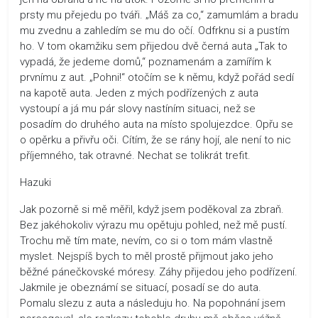
prsty mu přejedu po tváři. „Máš za co,“ zamumlám a bradu
mu zvednu a zahledím se mu do očí. Odfrknu si a pustím
ho. V tom okamžiku sem přijedou dvě černá auta „Tak to
vypadá, že jedeme domů,“ poznamenám a zamířím k
prvnímu z aut. „Pohni!“ otočím se k němu, když pořád sedí
na kapotě auta. Jeden z mých podřízených z auta
vystoupí a já mu pár slovy nastíním situaci, než se
posadím do druhého auta na místo spolujezdce. Opřu se
o opěrku a přivřu oči. Cítím, že se rány hojí, ale není to nic
příjemného, tak otravné. Nechat se tolikrát trefit.
Hazuki
Jak pozorně si mě měřil, když jsem poděkoval za zbraň.
Bez jakéhokoliv výrazu mu opětuju pohled, než mě pustí.
Trochu mě tím mate, nevím, co si o tom mám vlastně
myslet. Nejspíš bych to měl prostě přijmout jako jeho
běžné pánečkovské móresy. Záhy přijedou jeho podřízení.
Jakmile je obeznámí se situací, posadí se do auta.
Pomalu slezu z auta a následuju ho. Na popohnání jsem