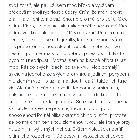
svoji zbraň, ale pak už jsem moc blízko a využívám
především svoji rychlost a údery. Cítím, že mě ti prevíti
zranili, ale není to nic vážného, ne pro mě, pro upíra. Sice
cítím stříbro, ale mě nic tak malicherného nezastaví. Sice
cítím svoji krev, ale to mě ještě víc rozzuří. Přitom mi ale
neujde, že kolem se míhají kulky, které naleznou svůj cíl.
Tak přece jen mě neposlechl. Docela ho obdivuju, že
nestřílí i po mně, má k tomu dobrou příležitost, i když to
bych mu neodpustil. Možná jsem ho k sobě připoutal až
moc. Pálí po svých lidech, po své krvi. „Moc pomalý,“
syknu na jednoho ze svých protivníků a jediným pohybem
mu zlomím vaz. To už na mě jdou tři další, takže jich tu je
víc. Ale mně to vůbec nevadí. Jednomu zlomím ruku,
dalšího trefí kulka a třetímu se zakousnu do krku. Jeho
krev mi steče do krku, je dobrá. Snaží se bránit, ale nemá
šanci. Jeho krev mě posiluje, vlévá mi do žil pocit
spokojenosti Po několika okamžicích ho pustím, protože
se po mě ohání ten s tou zlomenou rukou, ale i ten je brzy
na zemi, mrtvý u mých nohou. Ovšem Koloušek nestřílí,
cítím jeho rozechvění. Do cesty mi vstoupí další Lovec,