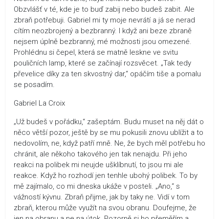
Obzvlášť v té, kde je to buď zabij nebo budeš zabit. Ale
zbraň potřebuji. Gabriel mi ty moje nevrátí a já se nerad
cítím neozbrojený a bezbranný. I když ani beze zbraně
nejsem úplně bezbranný, mé možnosti jsou omezené.
Prohlédnu si čepel, která se matně leskne ve svitu
pouličních lamp, které se začínají rozsvěcet. „Tak tedy
převelice díky za ten skvostný dar,“ opáčím tiše a pomalu
se posadím.
Gabriel La Croix
„Už budeš v pořádku,“ zašeptám. Budu muset na něj dát o
něco větší pozor, ještě by se mu pokusili znovu ublížit a to
nedovolím, ne, když patří mně. Ne, že bych měl potřebu ho
chránit, ale někoho takového jen tak nenajdu. Při jeho
reakci na polibek mi neujde ušklíbnutí, to jsou mi ale
reakce. Když ho rozhodí jen tenhle ubohý polibek. To by
mě zajímalo, co mi dneska ukáže v posteli. „Ano,“ s
vážností kývnu. Zbraň přijme, jak by taky ne. Vidí v tom
zbraň, kterou může využít na svou obranu. Doufejme, že
jen na obranu a ne na útok. Pozorně si ho přeměřím a