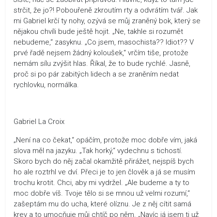
strčit, že jo?! Pobouřeně zkroutím rty a odvrátím tvář. Jak
mi Gabriel krčí ty nohy, ozývá se můj zraněný bok, který se
nějakou chvíli bude ještě hojit. „Ne, takhle si rozumět
nebudeme,“ zasyknu. „Co jsem, masochista?? Idiot?? V
prvé řadě nejsem žádný koloušek,“ vrčím tiše, protože
nemám sílu zvýšit hlas. Říkal, že to bude rychlé. Jasně,
proč si po pár zabitých lidech a se zraněním nedat
rychlovku, normálka.
Gabriel La Croix
„Není na co čekat,“ opáčím, protože moc dobře vím, jaká
slova měl na jazyku. „Tak horký,“ vydechnu s tichostí.
Skoro bych do něj začal okamžitě přirážet, nejspíš bych
ho ale roztrhl ve dví. Přeci je to jen člověk a já se musím
trochu krotit. Chci, aby mi vydržel. „Ale budeme a ty to
moc dobře víš. Tvoje tělo si se mnou už velmi rozumí,“
zašeptám mu do ucha, které olíznu. Je z něj cítit samá
krev a to umocňuje můj chtíč po něm. „Navíc já jsem ti už