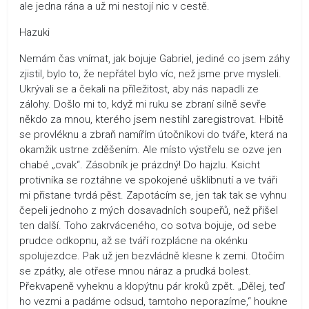
ale jedna rána a už mi nestojí nic v cestě.
Hazuki
Nemám čas vnímat, jak bojuje Gabriel, jediné co jsem záhy
zjistil, bylo to, že nepřátel bylo víc, než jsme prve mysleli.
Ukrývali se a čekali na příležitost, aby nás napadli ze
zálohy. Došlo mi to, když mi ruku se zbraní silně sevře
někdo za mnou, kterého jsem nestihl zaregistrovat. Hbitě
se provléknu a zbraň namířím útočníkovi do tváře, která na
okamžik ustrne zděšením. Ale místo výstřelu se ozve jen
chabé „cvak“. Zásobník je prázdný! Do hajzlu. Ksicht
protivníka se roztáhne ve spokojené ušklíbnutí a ve tváři
mi přistane tvrdá pěst. Zapotácím se, jen tak tak se vyhnu
čepeli jednoho z mých dosavadních soupeřů, než přišel
ten další. Toho zakrváceného, co sotva bojuje, od sebe
prudce odkopnu, až se tváří rozplácne na okénku
spolujezdce. Pak už jen bezvládně klesne k zemi. Otočím
se zpátky, ale otřese mnou náraz a prudká bolest.
Překvapeně vyheknu a klopýtnu pár kroků zpět. „Dělej, teď
ho vezmi a padáme odsud, tamtoho neporazíme,“ houkne