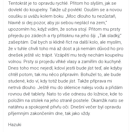
Tentokrát je to opravdu rychlé. Přitom ho slyším, jak se
dovlekl do koupelny. Takže už povlékl. Osuším se a novou
osušku si uvážu kolem boku. „Moc dlouho tu nezůstaň,
hlavně si dej pozor, aby jsi sebou neplácl na zem,“
upozorním ho, když vidím, že sotva stojí. Přitom mu prsty
přejedu po zádech a rty přitisknu na jeho šíji. „Tak sladký,“
zašeptám. Dal bych si klidně říct na další kolo, ale myslím,
že v tuhle chvíli toho má až dost a já nemám důvod ho pro
dnešek ještě víc trápit. Vzápětí mu tedy nechám koupelnu
volnou. Prsty si projedu vlhké vlasy a zamířím do kuchyně.
Dnes toho moc nejedl, kdoví jestli bude jíst teď, ale kdyby
chtěl potom, tak mu něco připravím. Bohužel to, ale bude
studené, kdo ví, kdy totiž bude jíst. Takže příprava mi
netrvá dlouho. Ještě mu do sklenice naleju vodu a přidám
rovnou dvě tablety. Nato to vše odnesu do ložnice, kde to
položím na stolek na jeho straně postele. Okamžik nato se
natáhnu a spokojeně přivřu oči. Dnešní večer byl opravdu
příjemným zakončením dne, tak jako vždy.
Hazuki