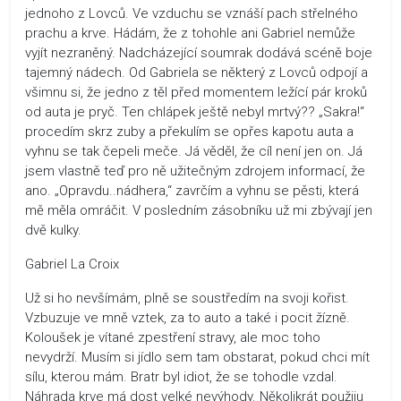
jednoho z Lovců. Ve vzduchu se vznáší pach střelného
prachu a krve. Hádám, že z tohohle ani Gabriel nemůže
vyjít nezraněný. Nadcházející soumrak dodává scéně boje
tajemný nádech. Od Gabriela se některý z Lovců odpojí a
všimnu si, že jedno z těl před momentem ležící pár kroků
od auta je pryč. Ten chlápek ještě nebyl mrtvý?? „Sakra!“
procedím skrz zuby a překulím se opřes kapotu auta a
vyhnu se tak čepeli meče. Já věděl, že cíl není jen on. Já
jsem vlastně teď pro ně užitečným zdrojem informací, že
ano. „Opravdu..nádhera,“ zavrčím a vyhnu se pěsti, která
mě měla omráčit. V posledním zásobníku už mi zbývají jen
dvě kulky.
Gabriel La Croix
Už si ho nevšímám, plně se soustředím na svoji kořist.
Vzbuzuje ve mně vztek, za to auto a také i pocit žízně.
Koloušek je vítané zpestření stravy, ale moc toho
nevydrží. Musím si jídlo sem tam obstarat, pokud chci mít
sílu, kterou mám. Bratr byl idiot, že se tohodle vzdal.
Náhrada krve má dost velké nevýhody. Několikrát použiju