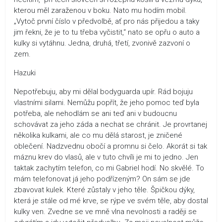
kterou měl zaraženou v boku. Nato mu hodím mobil.
„Vytoč první číslo v předvolbě, ať pro nás přijedou a taky
jim řekni, že je to tu třeba vyčistit,“ nato se opřu o auto a
kulky si vytáhnu. Jedna, druhá, třetí, zvonivě zazvoní o
zem.
Hazuki
Nepotřebuju, aby mi dělal bodyguarda upír. Rád bojuju
vlastními silami. Nemůžu popřít, že jeho pomoc teď byla
potřeba, ale nehodlám se ani teď ani v budoucnu
schovávat za jeho záda a nechat se chránit. Je provrtanej
několika kulkami, ale co mu dělá starost, je zničené
oblečení. Nadzvednu obočí a promnu si čelo. Akorát si tak
máznu krev do vlasů, ale v tuto chvíli je mi to jedno. Jen
taktak zachytím telefon, co mi Gabriel hodí. No skvělé. To
mám telefonovat já jeho podřízeným? On sám se jde
zbavovat kulek. Které zůstaly v jeho těle. Špičkou dýky,
která je stále od mé krve, se rýpe ve svém těle, aby dostal
kulky ven. Zvedne se ve mně vlna nevolnosti a raději se