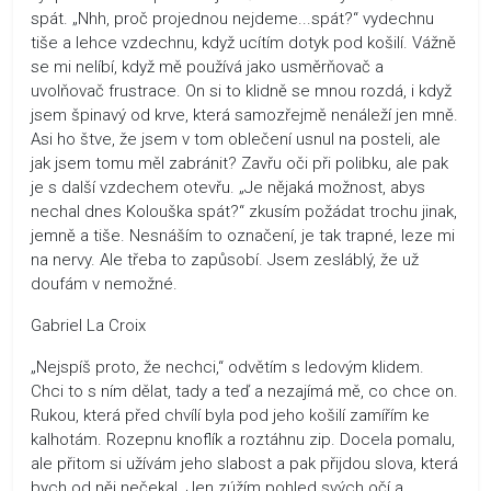
spát. „Nhh, proč projednou nejdeme...spát?“ vydechnu
tiše a lehce vzdechnu, když ucítím dotyk pod košilí. Vážně
se mi nelíbí, když mě používá jako usměrňovač a
uvolňovač frustrace. On si to klidně se mnou rozdá, i když
jsem špinavý od krve, která samozřejmě nenáleží jen mně.
Asi ho štve, že jsem v tom oblečení usnul na posteli, ale
jak jsem tomu měl zabránit? Zavřu oči při polibku, ale pak
je s další vzdechem otevřu. „Je nějaká možnost, abys
nechal dnes Kolouška spát?“ zkusím požádat trochu jinak,
jemně a tiše. Nesnáším to označení, je tak trapné, leze mi
na nervy. Ale třeba to zapůsobí. Jsem zesláblý, že už
doufám v nemožné.
Gabriel La Croix
„Nejspíš proto, že nechci,“ odvětím s ledovým klidem.
Chci to s ním dělat, tady a teď a nezajímá mě, co chce on.
Rukou, která před chvílí byla pod jeho košilí zamířím ke
kalhotám. Rozepnu knoflík a roztáhnu zip. Docela pomalu,
ale přitom si užívám jeho slabost a pak přijdou slova, která
bych od něj nečekal. Jen zúžím pohled svých očí a