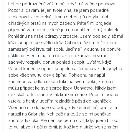
Lehce podrážděně zúžím oči, když mě začne poučovat.
Pozor si dávám, je jen tvoje vina, že jsem posledně
zkolaboval v koupelně. Trhnu sebou při dotyku těch
chladivých prstů na mých zádech. Páteří mi projede
příjemné zamrazení, které jen umocní ten letmý polibek.
Pohlédnu na naše odrazy v zrcadle. Jsem pobledlý, až má
kůže soupeří se světlou kůží Gabriela. Až na to že jsem
zamazaný od krve, tak spolu „ladíme“, v duchu se ponuře
ušklíbnu. Hledím na ten odraz jen okamžik, než mě
záchvěv rozpaků donutí pohled sklopit. Uvítám, když
Gabriel konečně opustí koupelnu a já mohu v klidu smýt ze
sebe všechnu tu krev a špínu. Pohlédnu na napůl
zhojenou zarudlou úzkou linku na svém boku, kterou si
můžu připsat ke své sbírce jizev. Úchvatné. Nikdy jsem
nezískal tolik zranění v tak krátkém čase. Pocítím bodnutí
vzteku a hanby, udeřím rozladěně pěstí do kachliček.
Všechno šlo do háje od doby, kdy zemřel můj bratr a já
narazil na Gabriela. Nehledě na to, že se mi poněkud
zhoršila fyzička. Ale není se čemu divit, když jsem blízko
tomu, abych trpěl anémií, jelikož krom utržených zranění