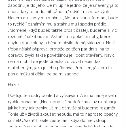
zabodnu je do jeho. Je mi úplně jedno, že je unavený, já to
chci a taky to budu mít. „Žádná,“ odvětím s mrazivých
hlasem a kalhoty mu stáhnu. „Ale pro tvou informaci, bude
to rychlé,“ oznámím mu a stáhnu mu i spodní prádlo.
„Nicméně, když budeš takhle prosit častěji, budeme si víc
rozumět,“ ušklíbnu se. Vzápětí mu pokrčím nohy, které
chytnu pod koleny, a během chvíle do něj vklouznu. Není
třeba nějaká příprava, protože za těch pár dní si na to
opravdu zvykl, takže povětšinou je i dost otevřený. Navíc
nemám chuť se ještě dneska zdržovat něčím tak
malicherným, jako je jeho příprava. Přeci jen, já jsem tu
pán a můžu si dělat, co se mi zachce.
Hazuki
Opětuju ten ostrý pohled a vyčkávám. Ale má naděje velmi
rychle pohasne. „Nnah, poč-...,“ nedořeknu a už mi stahuje
jak kalhoty tak trenky. Já mu dám, že si budeme rozumět!
Tohle už v životě zkoušet nebudu, má to naprosto opačný
účinek! „Aaah!“ hlasitě zasténám, když do mě vstoupí.
Jistě, nač se zaobírat přípravou. Hlavně, když to tam jde