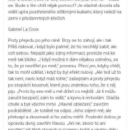
se. Bude s tím chtít nějak pomoct? Je vlastně docela síla
vidět upíra postřeleného stříbrnými kulkami, který neleží na
zemi v předsmrtných křečích.
Gabriel La Croix
Prsty přejedu po jeho ráně. Brzy se to zahojí, ale i tak.
Příliš riskoval, i když bylo patrné, že ho nechtějí zabít, ale
vzít sebou. Nejspíš jako zdroj informací, protože má ke
mně tak blízko. „I když možná ti dám nějakou odměnu, za
to, že jsi nestřílel po mně,“ pronesu. Přeci jen, kdyby chtěl,
tak to mohl udělat, i když by byl efekt nulový. „Ale teď už to
tak není, navíc když máš tohle,“ zašeptám a prsty přejedu
po stopách kousnutí, které jsou známkou toho, že z něj
piju. „Proto by ses měl u mě držet co nejblíž. Já ti můžu
zaručit bezpečí, sám to vidíš,“ a kývnu k mrtvolám. Stačila
chvíle a byli všichni mrtví. „Hlavně oblečení,“ zavrčím
podrážděně. Je totálně na odpis. Jeho zájem mě, ale
překvapí a zkoumavě si ho začnu měřit. Poslední dobou je
opravdu divný, zavrtím hlavou. „Ani ne, skoro to ani
necítím,“ při těch slovech si rozepnu košili a vezmu dýku,