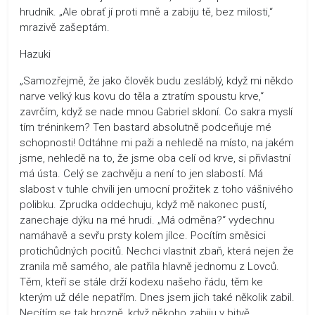
hrudník. „Ale obrať jí proti mně a zabiju tě, bez milosti,“
mrazivě zašeptám.
Hazuki
„Samozřejmě, že jako člověk budu zesláblý, když mi někdo
narve velký kus kovu do těla a ztratím spoustu krve,“
zavrčím, když se nade mnou Gabriel skloní. Co sakra myslí
tím tréninkem? Ten bastard absolutně podceňuje mé
schopnosti! Odtáhne mi paži a nehledě na místo, na jakém
jsme, nehledě na to, že jsme oba celí od krve, si přivlastní
má ústa. Celý se zachvěju a není to jen slabostí. Má
slabost v tuhle chvíli jen umocní prožitek z toho vášnivého
polibku. Zprudka oddechuju, když mě nakonec pustí,
zanechaje dýku na mé hrudi. „Má odměna?“ vydechnu
namáhavě a sevřu prsty kolem jílce. Pocítím směsici
protichůdných pocitů. Nechci vlastnit zbaň, která nejen že
zranila mě samého, ale patřila hlavně jednomu z Lovců.
Těm, kteří se stále drží kodexu našeho řádu, těm ke
kterým už déle nepatřím. Dnes jsem jich také několik zabil.
Necítím se tak hrozně, když někoho zabiju v bitvě.