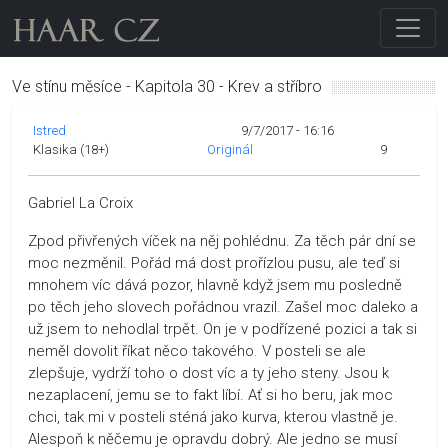
Ve stínu měsíce - Kapitola 30 - Krev a stříbro
Istred
9/7/2017 - 16:16
Klasika (18+)
Originál
9
Gabriel La Croix
Zpod přivřených víček na něj pohlédnu. Za těch pár dní se
moc nezměnil. Pořád má dost prořízlou pusu, ale teď si
mnohem víc dává pozor, hlavně když jsem mu posledně
po těch jeho slovech pořádnou vrazil. Zašel moc daleko a
už jsem to nehodlal trpět. On je v podřízené pozici a tak si
neměl dovolit říkat něco takového. V posteli se ale
zlepšuje, vydrží toho o dost víc a ty jeho steny. Jsou k
nezaplacení, jemu se to fakt líbí. Ať si ho beru, jak moc
chci, tak mi v posteli sténá jako kurva, kterou vlastně je.
Alespoň k něčemu je opravdu dobrý. Ale jedno se musí