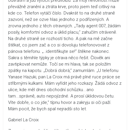
odvrátím a jdu vytočit předvolbu. Za moji nevolnost může
převážně zranění a ztráta krve, proto jsem teď citlivý na
kde co. Telefon vytáčí číslo. Dvakrát to na druhé straně
zazvoní, než se ozve hlas jednoho z podřízených. A
zrovna jednoho z těch otravných. „Tady agent 007, žádám
posily, komfortní odvoz a úklid placu,“ zahučím otráveně.
Na druhé straně se rozhostí ticho. A pak na mě začne
štěkat, co jsem zač a co si dovoluju telefonovovat z
pánova telefonu. „..identifikujte se!“ štěkne nakonec.
Sakra s těmihle týpky je otrava něco řešit. Člověk ani
zavtipkovat nemůže. Točí se mi hlava, tak se položím
zpátky na kapotu. „Dobrá dobrá,“ zamumlám. „U telefonu
Yanase Hazuki, pan La Croix má právě plné ruce práce se
stříbrnými kulkami. Mám vyřídit jeho rozkazy. Žádá odvoz z
ulice, kde měl dnes obchodní schůzku...ano
tam...správně, auto nepojízdné. A prosí úklidovou četu.
Víte dobře, o co jde,“ típnu hovor a zakryju si oči paží.
Mám pocit, že bych spal nejradši sto let.
Gabriel La Croix