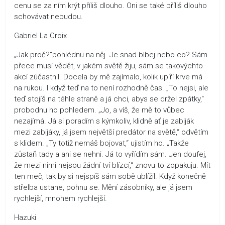
cenu se za ním krýt příliš dlouho. Oni se také příliš dlouho
schovávat nebudou.
Gabriel La Croix
„Jak proč?“pohlédnu na něj. Je snad blbej nebo co? Sám
přece musí vědět, v jakém světě žiju, sám se takovýchto
akcí zúčastnil. Docela by mě zajímalo, kolik upíří krve má
na rukou. I když teď na to není rozhodně čas. „To nejsi, ale
teď stojíš na téhle straně a já chci, abys se držel zpátky,“
probodnu ho pohledem. „Jo, a víš, že mě to vůbec
nezajímá. Já si poradím s kýmkoliv, klidně ať je zabiják
mezi zabijáky, já jsem největší predátor na světě,“ odvětím
s klidem. „Ty totiž nemáš bojovat,“ ujistím ho. „Takže
zůstaň tady a ani se nehni. Já to vyřídím sám. Jen doufej,
že mezi nimi nejsou žádní tví blízcí,“ znovu to zopakuju. Mít
ten meč, tak by si nejspíš sám sobě ublížil. Když konečně
střelba ustane, pohnu se. Mění zásobníky, ale já jsem
rychlejší, mnohem rychlejší.
Hazuki