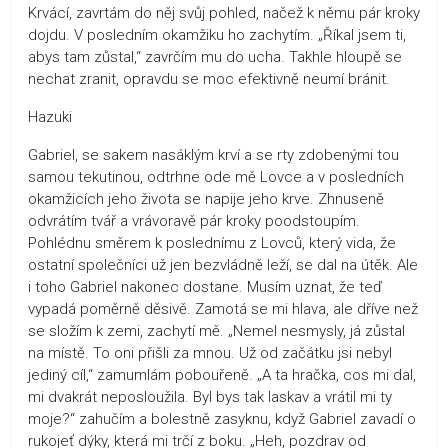
Krvácí, zavrtám do něj svůj pohled, načež k němu pár kroky
dojdu. V posledním okamžiku ho zachytím. „Říkal jsem ti,
abys tam zůstal,“ zavrčím mu do ucha. Takhle hloupě se
nechat zranit, opravdu se moc efektivně neumí bránit.
Hazuki
Gabriel, se sakem nasáklým krví a se rty zdobenými tou
samou tekutinou, odtrhne ode mě Lovce a v posledních
okamžicích jeho života se napije jeho krve. Zhnuseně
odvrátím tvář a vrávoravě pár kroky poodstoupím.
Pohlédnu směrem k poslednímu z Lovců, který vida, že
ostatní společníci už jen bezvládně leží, se dal na útěk. Ale
i toho Gabriel nakonec dostane. Musím uznat, že teď
vypadá poměrně děsivě. Zamotá se mi hlava, ale dříve než
se složím k zemi, zachytí mě. „Nemel nesmysly, já zůstal
na místě. To oni přišli za mnou. Už od začátku jsi nebyl
jediný cíl,“ zamumlám pobouřeně. „A ta hračka, cos mi dal,
mi dvakrát neposloužila. Byl bys tak laskav a vrátil mi ty
moje?“ zahučím a bolestně zasyknu, když Gabriel zavadí o
rukojeť dýky, která mi trčí z boku. „Heh, pozdrav od