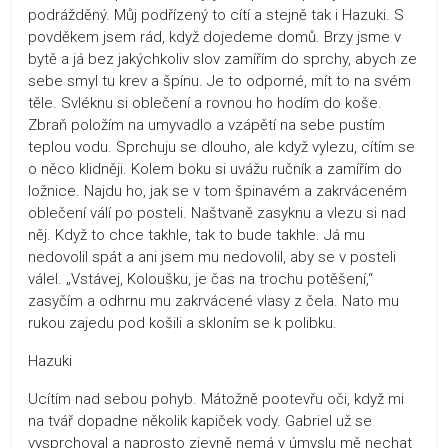
podrážděný. Můj podřízený to cítí a stejně tak i Hazuki. S
povděkem jsem rád, když dojedeme domů. Brzy jsme v
bytě a já bez jakýchkoliv slov zamířím do sprchy, abych ze
sebe smyl tu krev a špínu. Je to odporné, mít to na svém
těle. Svléknu si oblečení a rovnou ho hodím do koše.
Zbraň položím na umyvadlo a vzápětí na sebe pustím
teplou vodu. Sprchuju se dlouho, ale když vylezu, cítím se
o něco klidněji. Kolem boku si uvážu ručník a zamířím do
ložnice. Najdu ho, jak se v tom špinavém a zakrváceném
oblečení válí po posteli. Naštvaně zasyknu a vlezu si nad
něj. Když to chce takhle, tak to bude takhle. Já mu
nedovolil spát a ani jsem mu nedovolil, aby se v posteli
válel. „Vstávej, Koloušku, je čas na trochu potěšení,“
zasyčím a odhrnu mu zakrvácené vlasy z čela. Nato mu
rukou zajedu pod košili a skloním se k polibku.
Hazuki
Ucítím nad sebou pohyb. Mátožně pootevřu oči, když mi
na tvář dopadne několik kapiček vody. Gabriel už se
vysprchoval a naprosto zjevně nemá v úmyslu mě nechat