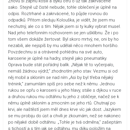
Znovu si zapnu košili a dýku otřu o už tak zakrvácené
sako. Stejně už čisté nebude, tohle oblečení je úplně na
odpis. Roztrhané a zakrvácené, to půjde rovnou do
odpadků. Přitom sleduju Kolouška, je vidět, že jsem mu
nechutný, ale co s tím. Nějak jsem si ty kulky vybrat musel.
Nad jeho telefonním rozhovorem se jen ušklíbnu. Že i po
tom všem dokáže žertovat. Byl skoro mrtvý, ne, oni by ho
nezabili, ale nejspíš by mu udělali něco mnohem horšího.
Povzdechnu si a otráveně pohlédnu na své auto,
karoserie je úplně na hadry, stejně jako pneumatiky.
Oprava bude stát pořádný balík. „Nějak tě to vyčerpalo,
nemáš žádnou výdrž,“ zhodnotím jeho stav. Vezmu si od
něj mobil a skloním se nad ním „Asi by byl třeba nějaký
trénink,“ zamumlám spíš pro sebe než k němu. Jednou
rukou se opřu o karoserii u jeho hlavy, stále s dýkou v ruce
a druhou rukou mu odtáhnu tu jeho z obličeje, načež se k
němu úplně skloním a zmocním se jeho rtů. Chutnají po
krvi, ale naštěstí jsem měl dnes krve víc jak dost. Jazykem
se mu probiju do úst a chvíli je zkoumám, než se nakonec
po nějaké době odtáhnu. „Tohle je tvá odměna,“ zašeptám
s tichostí a s tím jak se odtáhnu, mu dýku položím na