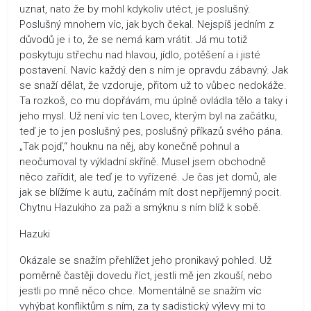
uznat, nato že by mohl kdykoliv utéct, je poslušný.
Poslušný mnohem víc, jak bych čekal. Nejspíš jedním z
důvodů je i to, že se nemá kam vrátit. Já mu totiž
poskytuju střechu nad hlavou, jídlo, potěšení a i jisté
postavení. Navíc každý den s ním je opravdu zábavný. Jak
se snaží dělat, že vzdoruje, přitom už to vůbec nedokáže.
Ta rozkoš, co mu dopřávám, mu úplně ovládla tělo a taky i
jeho mysl. Už není víc ten Lovec, kterým byl na začátku,
teď je to jen poslušný pes, poslušný příkazů svého pána.
„Tak pojď,“ houknu na něj, aby konečně pohnul a
neočumoval ty výkladní skříně. Musel jsem obchodně
něco zařídit, ale teď je to vyřízené. Je čas jet domů, ale
jak se blížíme k autu, začínám mít dost nepříjemný pocit.
Chytnu Hazukiho za paži a smýknu s ním blíž k sobě.
Hazuki
Okázale se snažím přehlížet jeho pronikavý pohled. Už
poměrně častěji dovedu říct, jestli mě jen zkouší, nebo
jestli po mně něco chce. Momentálně se snažím víc
vyhýbat konfliktům s ním, za ty sadistický výlevy mi to