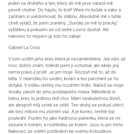
jeden na druhého a ten, který do mě prve narazil mě
pevně chytne. Do hajzlu, to bolí! Vlhne mi košile a sako a
začínám si uvědomovat, že slábnu. Absolutně mě v tuhle
chvíli vytáčí, že jsem zraněný. „Sundej ze mě ty pracky,“
vyštěknu a pokusím se od sebe Lovce dostat. Ale
nakonec to nejsem já, kdo ho zabije.
Gabriel La Croix
V tom ucítím jeho krev, která je nezaměnitelná. Její vůni, až
moc dobře znám, tolikrát jsem ji ochutnal, ale nikdo jiný
nemá právo jí prolít. Je jen moje. Rozzuří mě to, až do
běla. V okamžiku ho uvidím, krvácí a ten parchant se ho
dotýká. V mžiku vteřiny mu rozdrtím hrdlo. Načež se moje
tesáky zanoří do jeho poddajného masa. Několikrát si
loknu, krev, tu jedinou teď chci. Mám neskutečnou žízeň,
ale alespoň můj vztek se utišil. Ten druhý se pokusí utéct,
ale bez milosti mu zlomím vaz. A je konec, tenhle byl
poslední. Pustím ho jako hadrovou panenku, která se mi
sesune k nohám, a rozhlédnu se kolem. Jsou tu jen mrtví.
Nakonec se vrátím pohledem ke svému Kolouškovi.