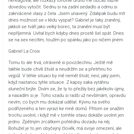
nereagoval, ale rozkazy tohohle druhu mě občas vážně
dovedou vytočit. Sednu si na zadní sedadlo a odrnu si
zakrvácené vlasy z čela. Jsem unavený. Zdalipak budu mít
dnes možnost se v klidu vyspat? Gabriel je taky zraněný,
jakkoli se tváří jako velký borec, ta zranění musí být
nepříjemná. Uvítal bych kdyby dnes prostě šel spát. Dnes
se na sex necítím, toužím po spánku jako po ničem jiném.
Gabriel La Croix
Tomu to ale trvá, otráveně si povzdechnu. Ještě mě
takhle bude chvíli štvát a neudržím se a přetrhnu ho
vejpůl. V téhle situaci by mě neměl štvát, neví, jaký jsem,
když nastanou tyhle situace. Z kapsy saka vytáhnu
sluneční brýle. Divím se, že ty to přežily bez jakékoliv újmy,
a nasadím si je. Toho vzadu si radši už nevšímám, opravdu
nevím, co bych mu dokázal udělat. Kývnu na svého
podřízeného a ten vyrazí ke mně domů. Přitom se snažím
trochu uvolnit, i když mě v tomhle stavu dokáže uvolnit jen
jedno. Zpětným zrcátkem pohlédnu dozadu na něj.
Bohužel je to jen obyčejný člověk, má svoje omezení, ale