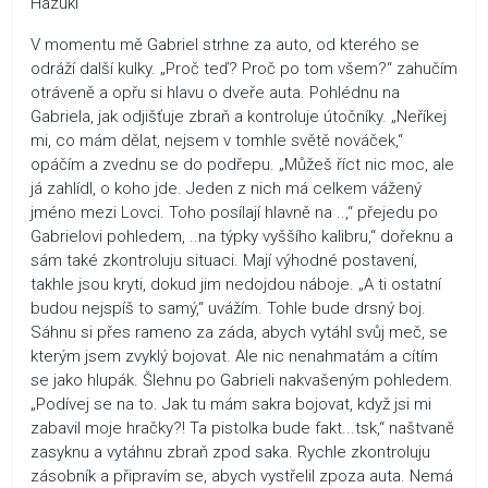
Hazuki
V momentu mě Gabriel strhne za auto, od kterého se
odráží další kulky. „Proč teď? Proč po tom všem?“ zahučím
otráveně a opřu si hlavu o dveře auta. Pohlédnu na
Gabriela, jak odjišťuje zbraň a kontroluje útočníky. „Neříkej
mi, co mám dělat, nejsem v tomhle světě nováček,“
opáčím a zvednu se do podřepu. „Můžeš říct nic moc, ale
já zahlídl, o koho jde. Jeden z nich má celkem vážený
jméno mezi Lovci. Toho posílají hlavně na ..,“ přejedu po
Gabrielovi pohledem, ..na týpky vyššího kalibru,“ dořeknu a
sám také zkontroluju situaci. Mají výhodné postavení,
takhle jsou kryti, dokud jim nedojdou náboje. „A ti ostatní
budou nejspíš to samý,“ uvážím. Tohle bude drsný boj.
Sáhnu si přes rameno za záda, abych vytáhl svůj meč, se
kterým jsem zvyklý bojovat. Ale nic nenahmatám a cítím
se jako hlupák. Šlehnu po Gabrieli nakvašeným pohledem.
„Podívej se na to. Jak tu mám sakra bojovat, když jsi mi
zabavil moje hračky?! Ta pistolka bude fakt...tsk,“ naštvaně
zasyknu a vytáhnu zbraň zpod saka. Rychle zkontroluju
zásobník a připravím se, abych vystřelil zpoza auta. Nemá