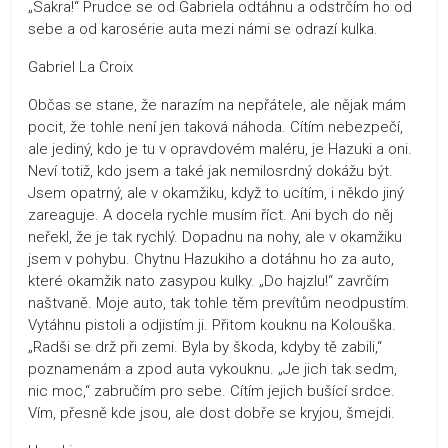
„Sakra!“ Prudce se od Gabriela odtáhnu a odstrčím ho od
sebe a od karosérie auta mezi námi se odrazí kulka.
Gabriel La Croix
Občas se stane, že narazím na nepřátele, ale nějak mám
pocit, že tohle není jen taková náhoda. Cítím nebezpečí,
ale jediný, kdo je tu v opravdovém maléru, je Hazuki a oni.
Neví totiž, kdo jsem a také jak nemilosrdný dokážu být.
Jsem opatrný, ale v okamžiku, když to ucítím, i někdo jiný
zareaguje. A docela rychle musím říct. Ani bych do něj
neřekl, že je tak rychlý. Dopadnu na nohy, ale v okamžiku
jsem v pohybu. Chytnu Hazukiho a dotáhnu ho za auto,
které okamžik nato zasypou kulky. „Do hajzlu!“ zavrčím
naštvaně. Moje auto, tak tohle těm prevítům neodpustím.
Vytáhnu pistoli a odjistím ji. Přitom kouknu na Kolouška.
„Radši se drž při zemi. Byla by škoda, kdyby tě zabili,“
poznamenám a zpod auta vykouknu. „Je jich tak sedm,
nic moc,“ zabručím pro sebe. Cítím jejich bušící srdce.
Vím, přesně kde jsou, ale dost dobře se kryjou, šmejdi.