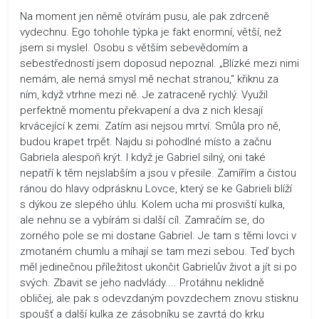
Na moment jen němě otvírám pusu, ale pak zdrceně
vydechnu. Ego tohohle týpka je fakt enormní, větší, než
jsem si myslel. Osobu s větším sebevědomím a
sebestředností jsem doposud nepoznal. „Blízké mezi nimi
nemám, ale nemá smysl mě nechat stranou,“ křiknu za
ním, když vtrhne mezi ně. Je zatraceně rychlý. Využil
perfektně momentu překvapení a dva z nich klesají
krvácející k zemi. Zatím asi nejsou mrtví. Smůla pro ně,
budou krapet trpět. Najdu si pohodlné místo a začnu
Gabriela alespoň krýt. I když je Gabriel silný, oni také
nepatří k těm nejslabším a jsou v přesile. Zamířím a čistou
ránou do hlavy odprásknu Lovce, který se ke Gabrieli blíží
s dýkou ze slepého úhlu. Kolem ucha mi prosviští kulka,
ale nehnu se a vybírám si další cíl. Zamračím se, do
zorného pole se mi dostane Gabriel. Je tam s těmi lovci v
zmotaném chumlu a míhají se tam mezi sebou. Teď bych
měl jedinečnou příležitost ukončit Gabrielův život a jít si po
svých. Zbavit se jeho nadvlády.... Protáhnu neklidně
obličej, ale pak s odevzdaným povzdechem znovu stisknu
spoušť a další kulka ze zásobníku se zavrtá do krku