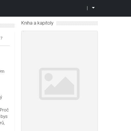
|
Kniha a kapitoly
17
vým
ný
.Proč
 bys
rů,