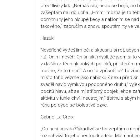
přecitlivělý krk. „Nemáš sílu, nebo se bojíš, co 
zašeptám mu do ucha. „Hmm…možná je to tebou,“
odmítnu ty jeho hloupé kecy a nakloním se nad ně
takového,“ zabručím a znovu spoutám rty ve vel
Hazuki
Nevěřícně vytřeštím oči a skousnu si ret, abych
rtů. On mi nevěří! On si fakt myslí, že jsem si t
v dalším z těch hlubokých polibků, při kterém m
možné, že to necítí. A co to způsobilo? To zran
místo toho vezme jako nabídku k sexu před snída
sváděl navíc výmluvou podobného druhu,“ vyjek
pocitů hlavu, až se mi stříbrný obojek lehce za
aktivitu v tuhle chvíli neustojím,“ špitnu slab
rána po dýce se bolestivě ozve.
Gabriel La Croix
„Co není pravda?“škádlivě se ho zeptám a nepře
rozechvívá to jeho nestoudné tělo. Má mnohem le