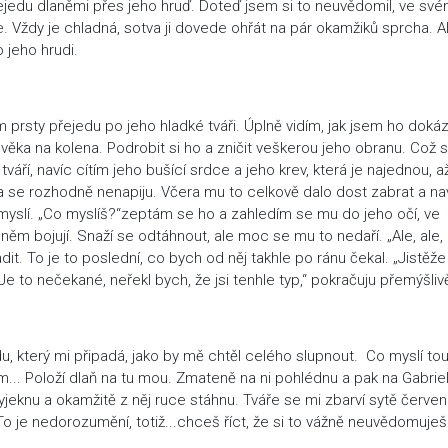
řejedu dlaněmi přes jeho hruď. Doteď jsem si to neuvědomil, ve sv
je. Vždy je chladná, sotva ji dovede ohřát na pár okamžiků sprcha. A
 jeho hrudi.
prsty přejedu po jeho hladké tváři. Úplně vidím, jak jsem ho dokáz
ověka na kolena. Podrobit si ho a zničit veškerou jeho obranu. Což 
váří, navíc cítím jeho bušící srdce a jeho krev, která je najednou, a
 se rozhodně nenapiju. Včera mu to celkově dalo dost zabrat a na
š myslí. „Co myslíš?“zeptám se ho a zahledím se mu do jeho očí, ve
něm bojují. Snaží se odtáhnout, ale moc se mu to nedaří. „Ale, ale,
dit. To je to poslední, co bych od něj takhle po ránu čekal. „Jistěže
„Je to nečekané, neřekl bych, že jsi tenhle typ,“ pokračuju přemýšliv
u, který mi připadá, jako by mě chtěl celého slupnout. Co myslí to
otom... Položí dlaň na tu mou. Zmateně na ni pohlédnu a pak na Gabrie
vyjeknu a okamžitě z něj ruce stáhnu. Tváře se mi zbarví sytě červe
To je nedorozumění, totiž...chceš říct, že si to vážně neuvědomuješ