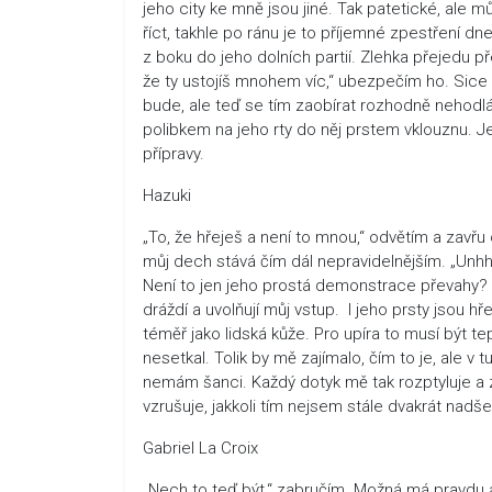
jeho city ke mně jsou jiné. Tak patetické, ale m
říct, takhle po ránu je to příjemné zpestření d
z boku do jeho dolních partií. Zlehka přejedu př
že ty ustojíš mnohem víc,“ ubezpečím ho. Sice 
bude, ale teď se tím zaobírat rozhodně nehod
polibkem na jeho rty do něj prstem vklouznu. J
přípravy.
Hazuki
„To, že hřeješ a není to mnou,“ odvětím a zavřu 
můj dech stává čím dál nepravidelnějším. „Unhh,
Není to jen jeho prostá demonstrace převahy? 
dráždí a uvolňují můj vstup. I jeho prsty jsou hře
téměř jako lidská kůže. Pro upíra to musí být 
nesetkal. Tolik by mě zajímalo, čím to je, ale v tu
nemám šanci. Každý dotyk mě tak rozptyluje a z
vzrušuje, jakkoli tím nejsem stále dvakrát nadše
Gabriel La Croix
„Nech to teď být,“ zabručím. Možná má pravdu a