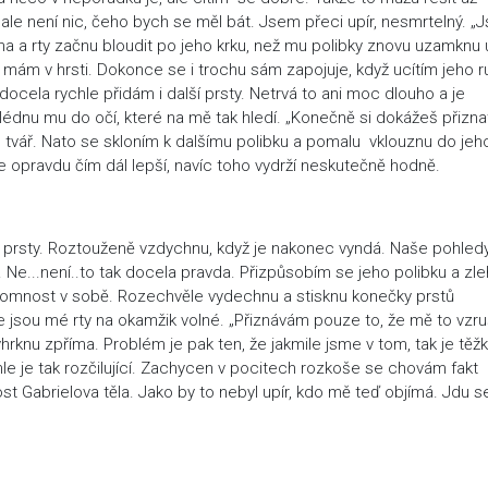
ale není nic, čeho bych se měl bát. Jsem přeci upír, nesmrtelný. „J
 a rty začnu bloudit po jeho krku, než mu polibky znovu uzamknu 
o mám v hrsti. Dokonce se i trochu sám zapojuje, když ucítím jeho 
docela rychle přidám i další prsty. Netrvá to ani moc dlouho a je
lédnu mu do očí, které na mě tak hledí. „Konečně si dokážeš přiznat
tvář. Nato se skloním k dalšímu polibku a pomalu vklouznu do jeh
Je opravdu čím dál lepší, navíc toho vydrží neskutečně hodně.
 prsty. Roztouženě vzdychnu, když je nakonec vyndá. Naše pohled
. Ne...není..to tak docela pravda. Přizpůsobím se jeho polibku a zl
ítomnost v sobě. Rozechvěle vydechnu a stisknu konečky prstů
 jsou mé rty na okamžik volné. „Přiznávám pouze to, že mě to vzru
yhrknu zpříma. Problém je pak ten, že jakmile jsme v tom, tak je těž
le je tak rozčilující. Zachycen v pocitech rozkoše se chovám fakt
 Gabrielova těla. Jako by to nebyl upír, kdo mě teď objímá. Jdu s