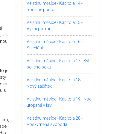
Ve stínu měsíce - Kapitola 14 -
Rodinné pouto
,
Ve stínu měsíce - Kapitola 15 -
á
Vyznej se mi
 jak
hnou
Ve stínu měsíce - Kapitola 16 -
Shledání
Ve stínu měsíce - Kapitola 17 - Být
po jeho boku
to je
sty
Ve stínu měsíce - Kapitola 18 -
usím
Nový začátek
nu s
Ve stínu měsíce - Kapitola 19 - Noc
utopená v krvi
Ve stínu měsíce - Kapitola 20 -
olem,
Poskvrněná svoboda
sebe
eho