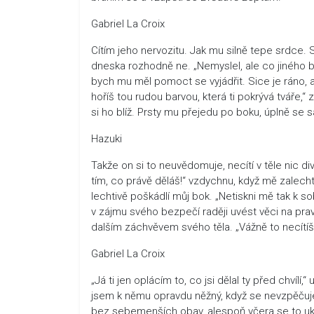
Gabriel La Croix
Cítím jeho nervozitu. Jak mu silně tepe srdce. S
dneska rozhodně ne. „Nemyslel, ale co jiného 
bych mu měl pomoct se vyjádřit. Sice je ráno, al
hoříš tou rudou barvou, která ti pokrývá tváře,
si ho blíž. Prsty mu přejedu po boku, úplně se 
Hazuki
Takže on si to neuvědomuje, necítí v těle nic di
tím, co právě děláš!“ vzdychnu, když mě zalech
lechtivě poškádlí můj bok. „Netiskni mě tak k s
v zájmu svého bezpečí raději uvést věci na prav
dalším záchvěvem svého těla. „Vážně to necítíš?
Gabriel La Croix
„Já ti jen oplácím to, co jsi dělal ty před chvíl
jsem k němu opravdu něžný, když se nevzpěčuje
bez sebemenších obav, alespoň včera se to uká