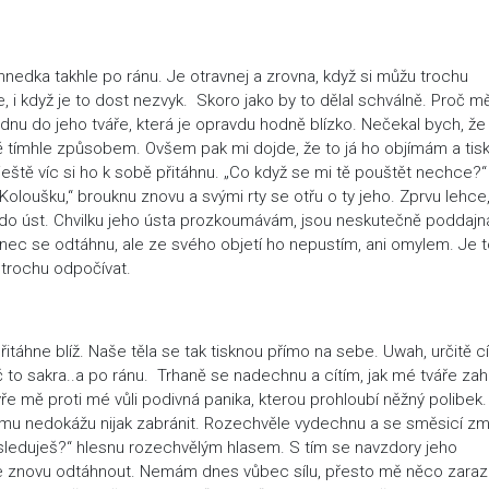
nedka takhle po ránu. Je otravnej a zrovna, když si můžu trochu
 i když je to dost nezvyk. Skoro jako by to dělal schválně. Proč m
dnu do jeho tváře, která je opravdu hodně blízko. Nečekal bych, že
tě tímhle způsobem. Ovšem pak mi dojde, že to já ho objímám a tis
eště víc si ho k sobě přitáhnu. „Co když se mi tě pouštět nechce?“
Koloušku,“ brouknu znovu a svými rty se otřu o ty jeho. Zprvu lehce,
do úst. Chvilku jeho ústa prozkoumávám, jsou neskutečně poddajn
konec se odtáhnu, ale ze svého objetí ho nepustím, ani omylem. Je 
 trochu odpočívat.
itáhne blíž. Naše těla se tak tisknou přímo na sebe. Uwah, určitě cít
 to sakra..a po ránu. Trhaně se nadechnu a cítím, jak mé tváře zah
ře mě proti mé vůli podivná panika, kterou prohloubí něžný polibek.
tomu nedokážu nijak zabránit. Rozechvěle vydechnu a se směsicí z
 sleduješ?“ hlesnu rozechvělým hlasem. S tím se navzdory jeho
e znovu odtáhnout. Nemám dnes vůbec sílu, přesto mě něco zarazí