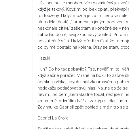
Ušklíbnu se, je mnohem víc rozvášněný jak veče
když je takový. Když mi polibek oplatí, překvapí 
roztoužený. I když možná je zatím něco víc, al
ráno dělat častěji,“ pronesu s jistým pobavením. 
neskonale citliví,“ zašeptám a konečně se v n
zabodnu do něj svůj zkoumavý pohled. Přitom uv
neskutečně sálá. I když, předtím říkal, že to mo
co by mě dostalo na kolena. Brzy se stanu otc
Hazuki
Huh? Co ho tak pobavilo? Tse, nevěří mi to. V
když začne přirážet. V ráně na boku to začne šk
semknu i víčka, abych unikl zkoumavému pohledu
nedokážu potlačovat svůj hlas. Na..na co že se
nevím...po čem jsem vlastně toužil, než jsem h
zmámeně, odvrátím tvář a zakryju si dlaní úst
Zdvihnu ke Gabrieli zpět pohled a mé nitro se
Gabriel La Croix
Snaží se to v sobě držet, ale i tak mu dost proj