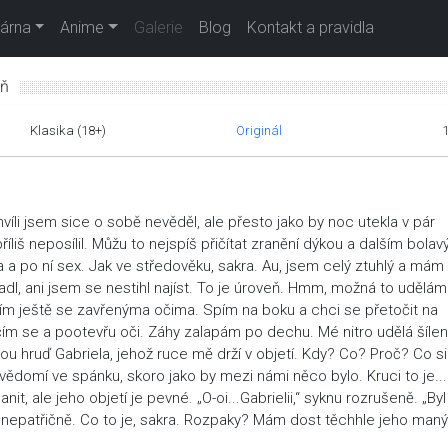
árna
Anime
Galerie
Blog
Kontakt a pravidla
eň
Klasika (18+)
Originál
hvíli jsem sice o sobě nevěděl, ale přesto jako by noc utekla v pár
iš neposílil. Můžu to nejspíš přičítat zranění dýkou a dalším bola
a a po ní sex. Jak ve středověku, sakra. Au, jsem celý ztuhlý a mám
dl, ani jsem se nestihl najíst. To je úroveň. Hmm, možná to udělám
ším ještě se zavřenýma očima. Spím na boku a chci se přetočit na
ačím se a pootevřu oči. Záhy zalapám po dechu. Mé nitro udělá šíle
u hruď Gabriela, jehož ruce mě drží v objetí. Kdy? Co? Proč? Co si
ědomí ve spánku, skoro jako by mezi námi něco bylo. Kruci to je..
, ale jeho objetí je pevné. „O-oi...Gabrielii,“ syknu rozrušeně. „Byl
ě nepatřičně. Co to je, sakra. Rozpaky? Mám dost těchhle jeho maný