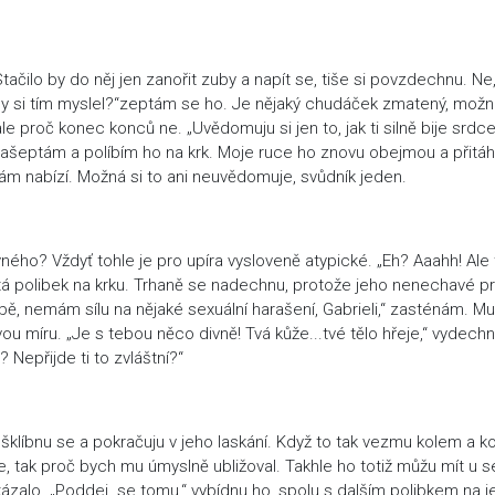
tačilo by do něj jen zanořit zuby a napít se, tiše si povzdechnu. Ne
by si tím myslel?“zeptám se ho. Je nějaký chudáček zmatený, možn
e proč konec konců ne. „Uvědomuju si jen to, jak ti silně bije srdce,
“ zašeptám a políbím ho na krk. Moje ruce ho znovu obejmou a přitá
sám nabízí. Možná si to ani neuvědomuje, svůdník jeden.
vného? Vždyť tohle je pro upíra vysloveně atypické. „Eh? Aaahh! Ale 
tá polibek na krku. Trhaně se nadechnu, protože jeho nenechavé pr
obě, nemám sílu na nějaké sexuální harašení, Gabrieli,“ zasténám. M
ou míru. „Je s tebou něco divně! Tvá kůže...tvé tělo hřeje,“ vydech
 Nepřijde ti to zvláštní?“
í,“ ušklíbnu se a pokračuju v jeho laskání. Když to tak vezmu kolem a k
, tak proč bych mu úmyslně ubližoval. Takhle ho totiž můžu mít u 
zalo. „Poddej se tomu,“ vybídnu ho, spolu s dalším polibkem na j