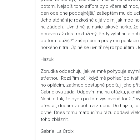
potom. Nejspíš toho stříbra bylo včera až moc, 
den ode dne poddajnější,“ zašeptám mu do ucha
Jeho sténání je rozkošné a já vidím, jak moc h
na zádech. Uvnitř něj je navíc takové horko, že 
opravdu až dost roztažený. Prsty vytáhnu a poh
po tom toužíš?“ zašeptám a prsty mu pohladím 
horkého nitra. Úplně se uvnitř něj rozpouštím. 
Hazuki
Zprudka oddechuju, jak ve mně pohybuje svými
střetnou. Rozšířím oči, když mě pohladí po tváři
ho oplácím, zatímco postupně pociťuji jeho př
Gabrielova záda. Odpovím mu na otázku, jakmile
Není to tak, že bych po tom vysloveně toužil,“ v
přestat, dodám v duchu a zrudnu. Do hajzlu, toh
divně. Dnes tomu matoucímu rázu dodává vřelost
toho zbláznit.
Gabriel La Croix