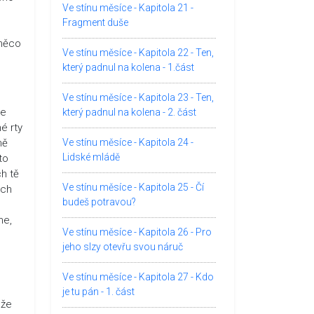
Ve stínu měsíce - Kapitola 21 -
Fragment duše
 něco
Ve stínu měsíce - Kapitola 22 - Ten,
který padnul na kolena - 1.část
Ve stínu měsíce - Kapitola 23 - Ten,
ze
který padnul na kolena - 2. část
é rty
ně
Ve stínu měsíce - Kapitola 24 -
Lidské mládě
to
ch tě
Ve stínu měsíce - Kapitola 25 - Čí
ěch
budeš potravou?
ne,
Ve stínu měsíce - Kapitola 26 - Pro
jeho slzy otevřu svou náruč
Ve stínu měsíce - Kapitola 27 - Kdo
je tu pán - 1. část
 že