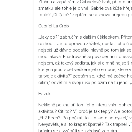
Ztuhnu a zapátrám v Gabrielově tváři, přitom p
zmatku, ale tohle je divné. Gabrielova kůže hře
tohle? „Cítíš to?“ zeptám se a znovu přejedu po
Gabriel La Croix
„Jaký co?“ zabručím s dalším úšklebkem. Přitom 
rozhodit. Je to opravdu zážitek, dostat toho čl
nejspíš už dávno podařilo, hlavně po tom jak se t
moc lákavá. Frustrovaně si povzdechnu, dneska
nejsem, až takový sadista, jak si o mně nejspí
kterých jsou vidět veškeré jeho emoce, které v 
ta tvoje aktivita?“ zeptám se, když mě začne hla
cítím,“ odvětím a svoji ruku položím na tu jeho. 
Hazuki
Neklidně polknu při tom jeho intenzivním pohled
aktivitou? Cítí to? Ví, proč je tak teplý? Ale p
„Eh? Eeeh?! Po-počkat, to ..to jsem nemyslel,“ 
Nevysvětluje si to krapet špatně? Tak trapné! „
bráním se a vzápětí se zvědavě zeptám.