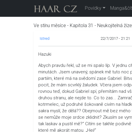
Povídky
Manga&čít
Ve stínu měsíce - Kapitola 31 - Neukojitelná žíz
Istred
22/7/2017 - 21:21
Hazuki
Abych pravdu řekl, už se mi spalo líp. V jednu c
minutách. Jsem unavený, spánek mě tuto noc příl
partiím, které má na svědomí zase Gabriel. Bitv
pocit, že mám scvrklý žaludek. Včera jsem odpa
rovnou teď, dokud Gabriel spí, přemítám nad v
druhou stranu, ale nejde to. Co to zas... Zamr
kotrmelec, už podruhé šokovaně civím na hladko
sakra myslí, že dělá?? Obejmout mě bez mého v
se nemůže moje srdce zklidnit? Zkusím se vymanit
tak laskav a pustil mě?“ Cítím se takhle podivn
které mě akorát matou. „Hej!“