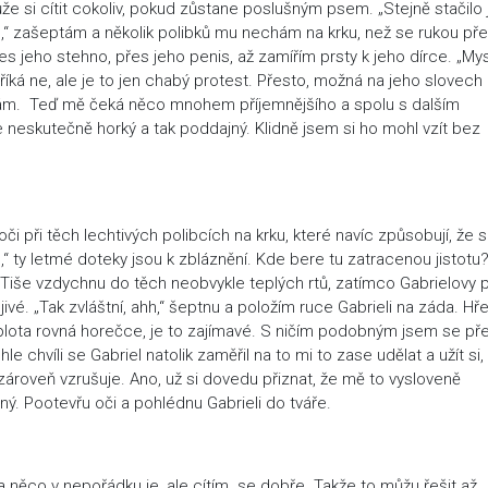
ůže si cítit cokoliv, pokud zůstane poslušným psem. „Stejně stačilo 
ne,“ zašeptám a několik polibků mu nechám na krku, než se rukou př
es jeho stehno, přes jeho penis, až zamířím prsty k jeho dírce. „Mys
říká ne, ale je to jen chabý protest. Přesto, možná na jeho slovech
lám. Teď mě čeká něco mnohem příjemnějšího a spolu s dalším
e neskutečně horký a tak poddajný. Klidně jsem si ho mohl vzít bez
oči při těch lechtivých polibcích na krku, které navíc způsobují, že 
“ ty letmé doteky jsou k zbláznění. Kde bere tu zatracenou jistotu
Tiše vzdychnu do těch neobvykle teplých rtů, zatímco Gabrielovy p
jivé. „Tak zvláštní, ahh,“ šeptnu a položím ruce Gabrieli na záda. Hře
teplota rovná horečce, je to zajímavé. S ničím podobným jsem se př
hle chvíli se Gabriel natolik zaměřil na to mi to zase udělat a užít si,
ároveň vzrušuje. Ano, už si dovedu přiznat, že mě to vysloveně
ný. Pootevřu oči a pohlédnu Gabrieli do tváře.
 něco v nepořádku je, ale cítím se dobře. Takže to můžu řešit až