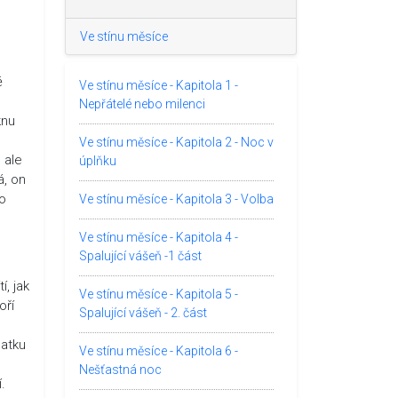
Ve stínu měsíce
ě
Ve stínu měsíce - Kapitola 1 -
Nepřátelé nebo milenci
knu
Ve stínu měsíce - Kapitola 2 - Noc v
 ale
úplňku
á, on
to
Ve stínu měsíce - Kapitola 3 - Volba
Ve stínu měsíce - Kapitola 4 -
Spalující vášeň -1 část
í, jak
Ve stínu měsíce - Kapitola 5 -
oří
Spalující vášeň - 2. část
matku
Ve stínu měsíce - Kapitola 6 -
Nešťastná noc
.