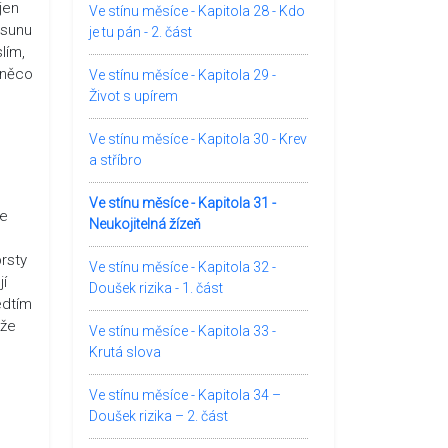
jen
Ve stínu měsíce - Kapitola 28 - Kdo
esunu
je tu pán - 2. část
lím,
 něco
Ve stínu měsíce - Kapitola 29 -
Život s upírem
Ve stínu měsíce - Kapitola 30 - Krev
a stříbro
Ve stínu měsíce - Kapitola 31 -
se
Neukojitelná žízeň
?
rsty
Ve stínu měsíce - Kapitola 32 -
jí
Doušek rizika - 1. část
edtím
 že
Ve stínu měsíce - Kapitola 33 -
Krutá slova
Ve stínu měsíce - Kapitola 34 –
Doušek rizika – 2. část