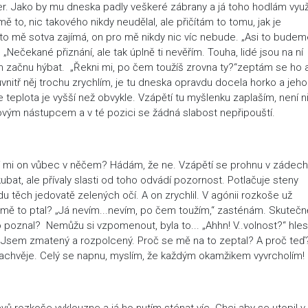
r. Jako by mu dneska padly veškeré zábrany a já toho hodlám využí
mě to, nic takového nikdy neudělal, ale přičítám to tomu, jak je
e to mě sotva zajímá, on pro mě nikdy nic víc nebude. „Asi to bude
„Nečekané přiznání, ale tak úplně ti nevěřím. Touha, lidé jsou na ní
ěm začnu hýbat. „Řekni mi, po čem toužíš zrovna ty?“zeptám se ho 
nitř něj trochu zrychlím, je tu dneska opravdu docela horko a jeho
je teplota je vyšší než obvykle. Vzápětí tu myšlenku zaplaším, není n
ovým nástupcem a v té pozici se žádná slabost nepřipouští.
ěří mi on vůbec v něčem? Hádám, že ne. Vzápětí se prohnu v zádech
ubat, ale přívaly slasti od toho odvádí pozornost. Potlačuje steny
 těch jedovatě zelených očí. A on zrychlil. V agónii rozkoše už
 mě to ptal? „Já nevím...nevím, po čem toužím,“ zasténám. Skutečn
o poznal? Nemůžu si vzpomenout, byla to... „Ahhn! V..volnost?“ hle
a. Jsem zmatený a rozpolcený. Proč se mě na to zeptal? A proč teď
 zachvěje. Celý se napnu, myslím, že každým okamžikem vyvrcholím!
evů rozkoše vyklouzne a já ho nutím sténat víc. Chci aby se utopil v