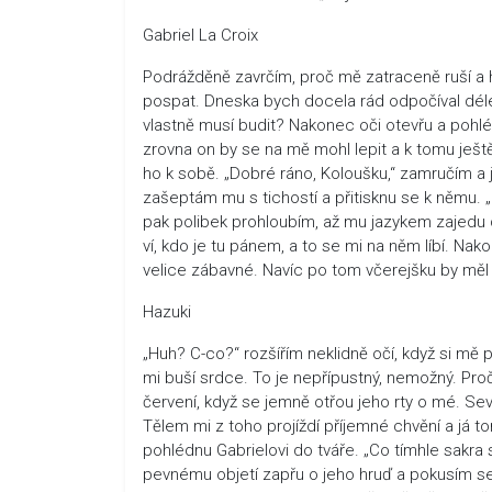
Gabriel La Croix
Podrážděně zavrčím, proč mě zatraceně ruší a h
pospat. Dneska bych docela rád odpočíval déle,
vlastně musí budit? Nakonec oči otevřu a pohlé
zrovna on by se na mě mohl lepit a k tomu ješ
ho k sobě. „Dobré ráno, Koloušku,“ zamručím a j
zašeptám mu s tichostí a přitisknu se k němu. „
pak polibek prohloubím, až mu jazykem zajedu 
ví, kdo je tu pánem, a to se mi na něm líbí. Na
velice zábavné. Navíc po tom včerejšku by měl
Hazuki
„Huh? C-co?“ rozšířím neklidně očí, když si mě př
mi buší srdce. To je nepřípustný, nemožný. Proč
červení, když se jemně otřou jeho rty o mé. Sev
Tělem mi z toho projíždí příjemné chvění a já 
pohlédnu Gabrielovi do tváře. „Co tímhle sakra
pevnému objetí zapřu o jeho hruď a pokusím s