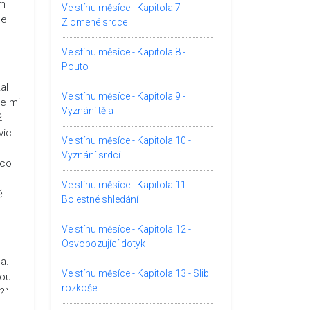
ém
Ve stínu měsíce - Kapitola 7 -
le
Zlomené srdce
Ve stínu měsíce - Kapitola 8 -
Pouto
al
Ve stínu měsíce - Kapitola 9 -
se mi
Vyznání těla
ž
víc
Ve stínu měsíce - Kapitola 10 -
Vyznání srdcí
 co
Ve stínu měsíce - Kapitola 11 -
ě.
Bolestné shledání
Ve stínu měsíce - Kapitola 12 -
Osvobozující dotyk
u
la.
Ve stínu měsíce - Kapitola 13 - Slib
nou.
rozkoše
?“