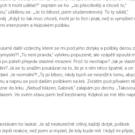
bych ti mohl udělat?“ zeptám se ho. „Jsi přecitlivělý a chceš to,“
 ušklíbnu se. „Je to blbost, jsem studenokrevný. To ty sáláš,“
j. „Když to tak moc chceš, mohl jsi to říct i jinak, než si vymýšlet
mi intenzivním a hlubokém polibku.
 ulumil další vzdechy, které se mi pod jeho dotyky a polibky derou 
o vymyslel?! „To není pravda,“ vyhrknu popuzeně, ale vzápětí spoutá m
i po páteři přejede slastné mrazení. Proč to nechápe? Jak je vlast
ění? Já se tu snažím poukázat na to, že je s ním něco špatně, a on 
ní. Je normální?! „Ty jsi blbec, nikdy bych se nesnížil k tomu, aby
nu a napnu se pod dalším polibkem na krk. Zvrátím pod přívalem t
řízne do krku. „Nebuď blázen, Gabrieli,“ zalapám po dechu. „Takovou
ým hlasem. Ve svém stavu jsem teď bezbranný. Kdykoli se mé tělo nap
stávám ho laskat. Je až neskutečně citlivý, každý dotyk, polibek
pší reakce, než jsem si myslel, že kdy bude mít. I když mi přijde,